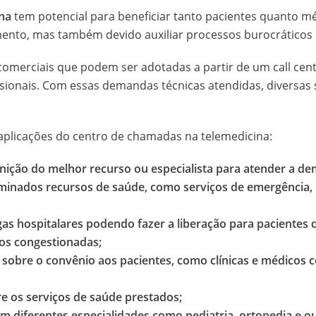
ina
tem potencial para beneficiar tanto pacientes quanto mé
imento, mas também devido auxiliar processos burocráticos 
e comerciais que podem ser adotadas a partir de um call ce
ssionais. Com essas demandas técnicas atendidas, diversas
aplicações do centro de chamadas na telemedicina:
efinição do melhor recurso ou especialista para atender a 
rminados recursos de saúde, como serviços de emergência,
as hospitalares podendo fazer a liberação para pacientes 
s congestionadas;
s sobre o convênio aos pacientes, como clínicas e médicos
e os serviços de saúde prestados;
em diferentes especialidades como pediatria, ortopedia e o