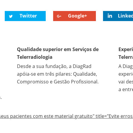
Twitter
Google+
Linke
Qualidade superior em Serviços de
Exper
Telerradiologia
Telerr
Desde a sua fundação, a DiagRad
A Dia
apóia-se em três pilares: Qualidade,
experi
Compromisso e Gestão Profissional.
vai de
a entr
.
seus pacientes com este material gratuito" title="Evite err