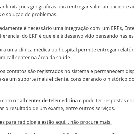
rar limitações geográficas para entregar valor ao paciente a
s e solução de problemas.
quadamente é necessário uma integração com um ERPs, Ente
diferencial do ERP é que ele é desenvolvido pensando nas es
ra uma clínica médica ou hospital permite entregar relató
m call center na área da saúde.
 os contatos são registrados no sistema e permanecem disp
za-se um suporte mais eficiente, considerando o histórico
to com o
call center de telemedicina
e pode ter respostas c
r o resultado de um exame, entre outros serviços.
es para radiologia estão aqui… não procure mais!