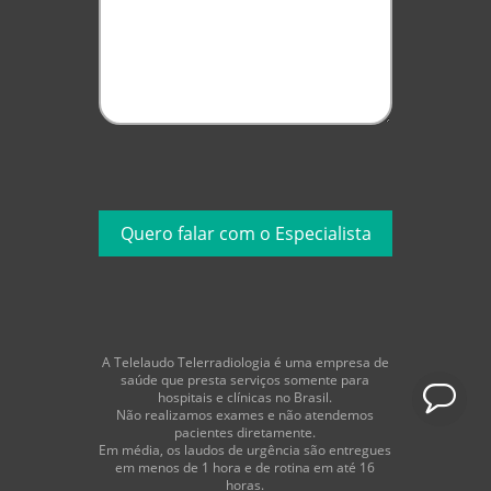
A Telelaudo Telerradiologia é uma empresa de
saúde que presta serviços somente para
hospitais e clínicas no Brasil.
Não realizamos exames e não atendemos
pacientes diretamente.
Em média, os laudos de urgência são entregues
em menos de 1 hora e de rotina em até 16
horas.