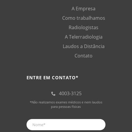
A Empresa
Como trabalhamos
Radiologistas
A Telerradiologia
Laudos a Distância
Contato
ENTRE EM CONTATO*
4003-3125
*Não realizamos exames médicos e nem laudos
para pessoas físicas