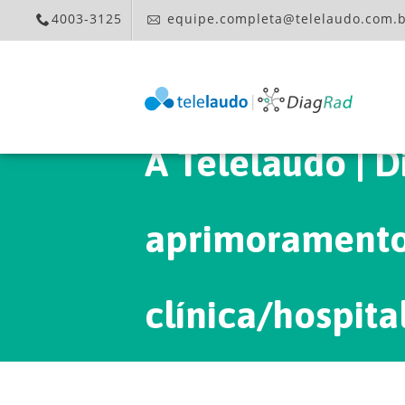
4003-3125
equipe.completa@telelaudo.com.
A Telelaudo | DiagRad oferece um suporte para
aprimoramento
clínica/hospita