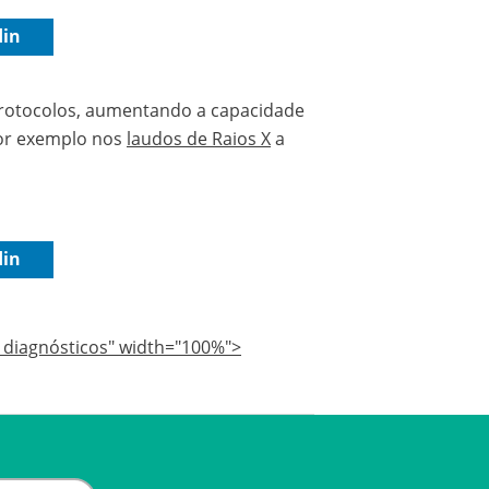
din
protocolos, aumentando a capacidade
por exemplo nos
laudos de Raios X
a
din
os diagnósticos" width="100%">