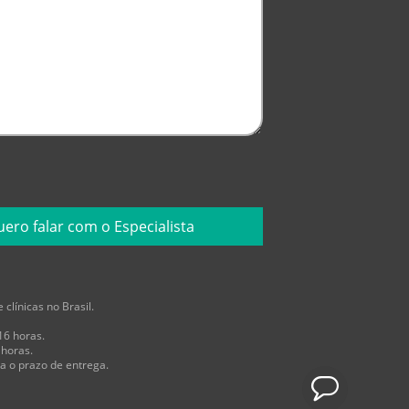
clínicas no Brasil.
16 horas.
 horas.
a o prazo de entrega.