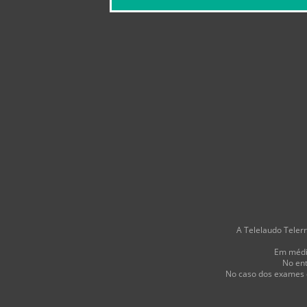
A Telelaudo Telerr
Em média
No ent
No caso dos exames d