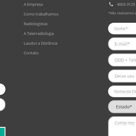
A Empresa
4003-3125
*Não realizamos 
Como trabalhamos
Radiologistas
A Telerradiologia
Laudos a Distância
Contato