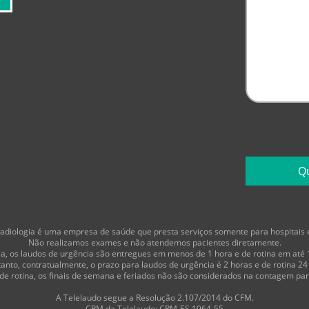
adiologia é uma empresa de saúde que presta serviços somente para hospitais e 
Não realizamos exames e não atendemos pacientes diretamente.
, os laudos de urgência são entregues em menos de 1 hora e de rotina em até 
anto, contratualmente, o prazo para laudos de urgência é 2 horas e de rotina 24
e rotina, os finais de semana e feriados não são considerados na contagem par
A Telelaudo segue a Resolução 2.107/2014 do CFM.
CRM da Telelaudo: CRM-ES 1964-55